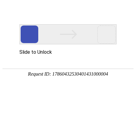
新闻中心
当前位置：
首页
>
新闻中心
钛管选购不可忽视：了解
售后服务保后续使用
发布日期：[2025-12-16] 点击率：
在钛管的选购全流程中，了解售后服务是保障后续稳定
使用的重要环节。钛管作为工业管道系统的关键部件，使用
周期长且可能面临安装调试难题、后期质量隐患等问题，若