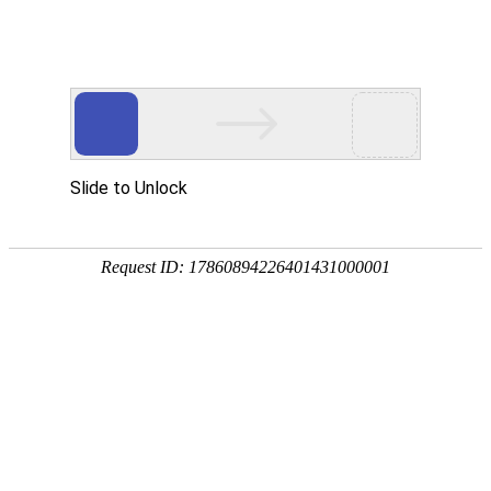
新闻中心
当前位置：
首页
>
新闻中心
承重场景钛管选型：选轻
量化且强度达标的产品
发布日期：[2025-12-16] 点击率：
在对承重有严格要求的场景中（如航空航天的飞行器结
构件、无人机机身框架、高端医疗器械支撑臂等），钛管的
重量直接影响整体设备的负载能力、能耗与运行稳定性。这