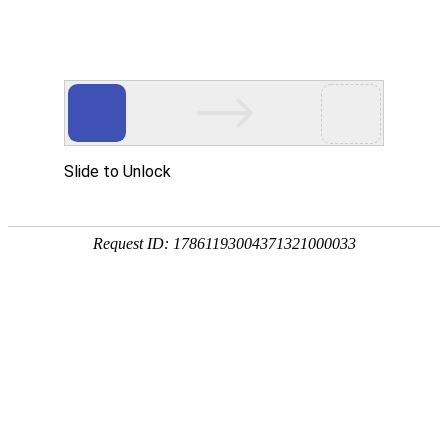
新闻中心
当前位置：
首页
>
新闻中心
大口径钛管采购关键：确
认厂家生产能力保质量稳
定
发布日期：[2025-11-04] 点击率：
在大口径钛管（通常指公称直径≥DN200 的钛管）的采