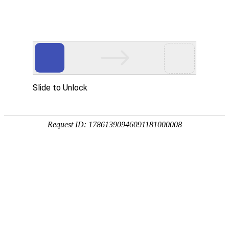
新闻中心
当前位置：
首页
>
新闻中心
核查表面质量：钛管耐腐
蚀性能的基础保障要点
发布日期：[2025-09-09] 点击率：
在钛管的选购与应用中，表面质量是决定其耐腐蚀性能
的核心基础，若钛管表面存在裂纹、划痕、氧化皮等缺陷，
会破坏其表面致密的氧化膜，导致介质直接侵蚀基体材质，