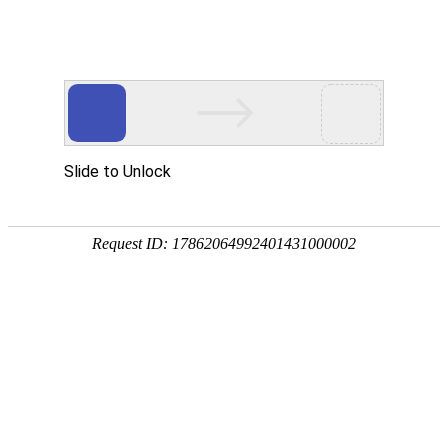
新闻中心
当前位置：
首页
>
新闻中心
耐蚀轻金属，性能良好：
钛管在制造及高温高压条
件下的不可替代角色与创
新应用
发布日期：[2024-06-30] 点击率：