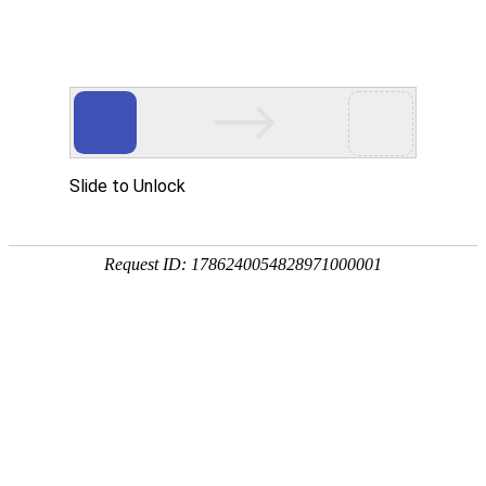
新闻中心
当前位置：
首页
>
新闻中心
钛合金的用途
发布日期：[2020-03-30] 点击率：
钛合金具有强度高而密度又小，机械性能好，韧性和抗
蚀性能很好。另外，钛合金的工艺性能差，切削加工困难，
在热加工中，非常容易吸收氢氧氮碳等杂质。还有抗磨性
差，生产工艺复杂。钛的工业化生产是1948年开始的。航